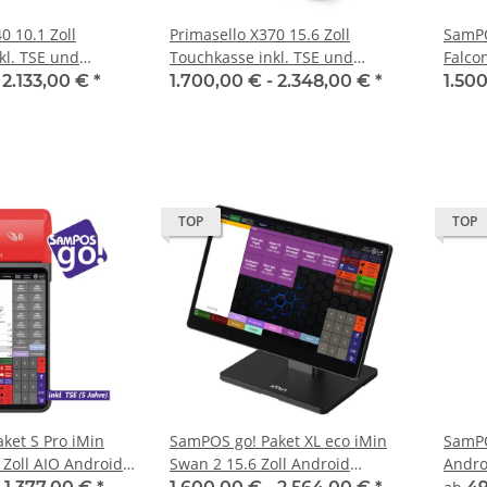
0 10.1 Zoll
Primasello X370 15.6 Zoll
SamPO
kl. TSE und
Touchkasse inkl. TSE und
Falco
Einrichtung
Table
-
2.133,00 €
*
1.700,00 € -
2.348,00 €
*
1.50
Dock 
TOP
TOP
ket S Pro iMin
SamPOS go! Paket XL eco iMin
SamPO
 Android
Swan 2 15.6 Zoll Android
Andro
l. TSE, Drucker
Touchkasse inkl. TSE, Drucker
Jahre