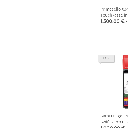
Primasello X34
Touchkasse in
Einrichtung
1.500,00 € 
TOP
SamPOS go! Pa
Swift 2 Pro 6.5 Zoll AIO
Touchkasse ink