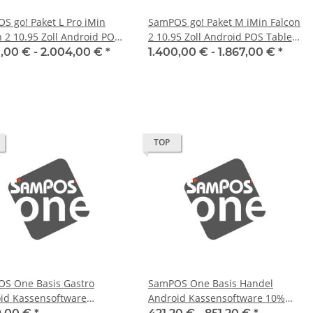
S go! Paket L Pro iMin
SamPOS go! Paket M iMin Falcon
n 2 10.95 Zoll Android POS
2 10.95 Zoll Android POS Tablet
t inkl. TSE, 80mm Drucker
inkl. TSE, 58mm Drucker Dock
0,00 € -
2.004,00 €
*
1.400,00 € -
1.867,00 €
*
und Einrichtung #1
und Einrichtung
TOP
S One Basis Gastro
SamPOS One Basis Handel
id Kassensoftware
Android Kassensoftware 10%
slizenz mit monatlichen
Rabatt auf Jahreslizenz