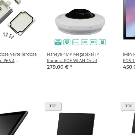
ose Verteilerdose
Fisheye 4MP Megapixel IP
iMin 
 IP66 4
Kamera POE WLAN Onvif
POS T
Netzwerk SD-Karte 20m IR
279,00 €
*
450,
TOP
TOP