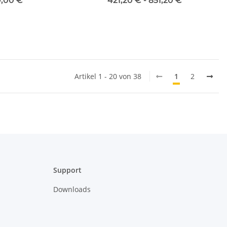
9,00 €
*
421,20 € -
851,20 €
*
ng
Mietlizenz
Artikel 1 - 20 von 38
1
2
Support
Downloads