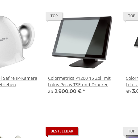
TOP
TOP
 Safire IP-Kamera
Colormetrics P1200 15 Zoll mit
Color
etrieben
Lotus Pecas TSE und Drucker
Lotus
ab
2.900,00 €
*
ab
3.
BESTELLBAR
TOP