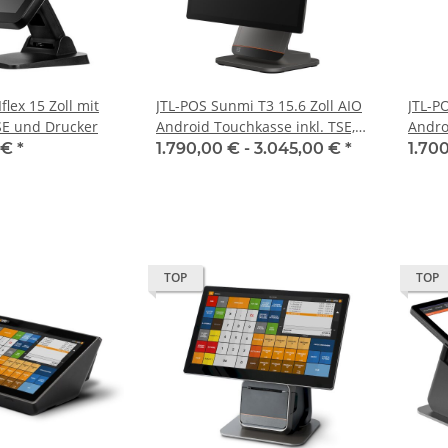
flex 15 Zoll mit
JTL-POS Sunmi T3 15.6 Zoll AIO
JTL-PO
SE und Drucker
Android Touchkasse inkl. TSE,
Andro
Drucker und Einrichtung
integ
 €
*
1.790,00 € -
3.045,00 €
*
1.70
Einri
TOP
TOP