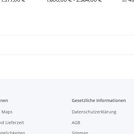
-
1.377,00 €
*
1.600,00 € -
2.564,00 €
*
ab
4
ng
und Einrichtung
Zahlu
onen
Gesetzliche Informationen
e Maps
Datenschutzerklärung
d Lieferzeit
AGB
öglichkeiten
Sitemap