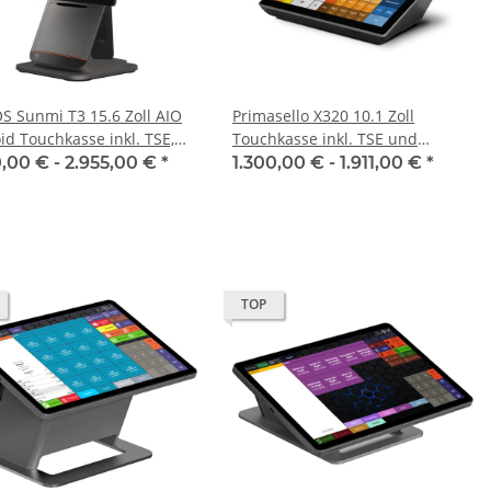
S Sunmi T3 15.6 Zoll AIO
Primasello X320 10.1 Zoll
id Touchkasse inkl. TSE,
Touchkasse inkl. TSE und
rierter Drucker und
Einrichtung
0,00 € -
2.955,00 €
*
1.300,00 € -
1.911,00 €
*
chtung
TOP