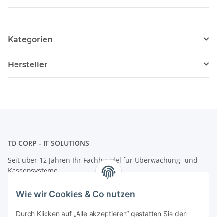
Kategorien
Hersteller
TD CORP - IT SOLUTIONS
Seit über 12 Jahren Ihr Fachhandel für Überwachung- und
Kassensysteme
Adresse: Herzbergstr. 33-34, 10365 Berlin
Wie wir Cookies & Co nutzen
Telefon: +49 (0)30 8020 2363
E-Mail:
info@tdcorp.de
Durch Klicken auf „Alle akzeptieren“ gestatten Sie den