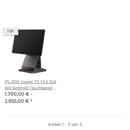
TOP
JTL-POS Sunmi T3 15.6 Zoll
AIO Android Touchkasse
inkl. TSE, integrierter
1.700,00 € -
Drucker und Einrichtung
2.955,00 €
*
Artikel 1 - 3 von 3