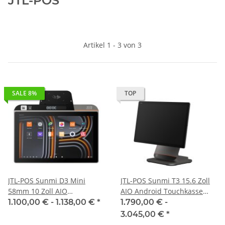
JTL-POS
Artikel 1 - 3 von 3
SALE 8%
TOP
JTL-POS Sunmi D3 Mini
JTL-POS Sunmi T3 15.6 Zoll
58mm 10 Zoll AIO
AIO Android Touchkasse
Androidkasse mit TSE und
inkl. TSE, Drucker und
1.100,00 € -
1.138,00 €
*
1.790,00 € -
Drucker
Einrichtung
3.045,00 €
*