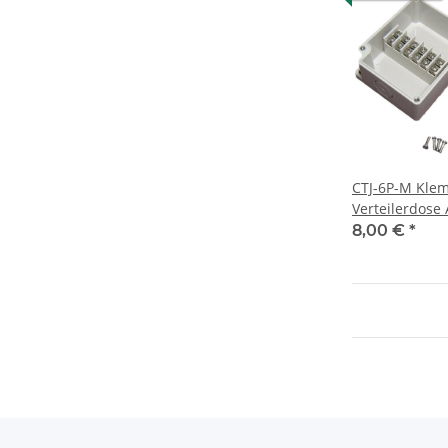
CTJ-6P-M Kle
Verteilerdose
IP66 6 Anschl
8,00 €
*