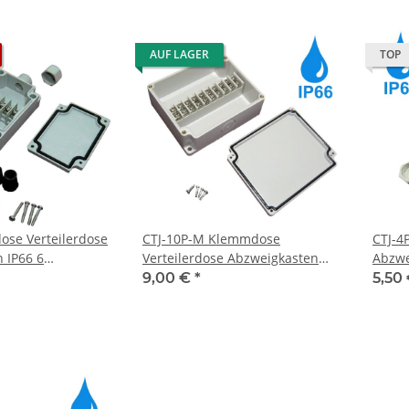
AUF LAGER
TOP
se Verteilerdose
CTJ-10P-M Klemmdose
CTJ-4
 IP66 6
Verteilerdose Abzweigkasten
Abzwe
IP66 10 Anschlüsse
Ansch
9,00 €
*
5,50