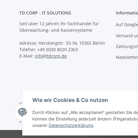
TD CORP - IT SOLUTIONS
Informati
Seit über 12 Jahren Ihr Fachhandel für
Auf Googl
Überwachung- und Kassensysteme
Versand un
Adresse: Herzbergstr. 33-34, 10365 Berlin
Zahlungsm
Telefon: +49 (0)30 8020 2363
E-Mail:
info@tdcorp.de
Newslette
Wie wir Cookies & Co nutzen
Durch Klicken auf „Alle akzeptieren“ gestatten Sie d
können die Einstellung jederzeit ändern (Fingerabdru
* Alle Preise zzgl. gesetzlicher USt., zzgl.
Versand
unserer
Datenschutzerklärung
.