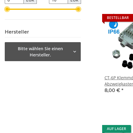
BESTELLBAR
Hersteller
Bitte wählen Sie einen
Hersteller.
CT-6P Klemmdo
Abzweigkasten
Anschlüsse
8,00 €
*
AUF LAGER