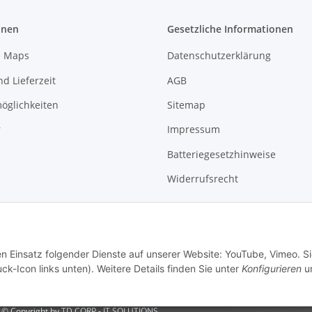
onen
Gesetzliche Informationen
e Maps
Datenschutzerklärung
d Lieferzeit
AGB
öglichkeiten
Sitemap
r
Impressum
Batteriegesetzhinweise
Widerrufsrecht
en Einsatz folgender Dienste auf unserer Website: YouTube, Vimeo. S
ck-Icon links unten). Weitere Details finden Sie unter
Konfigurieren
un
© Copyright by TD CORP - IT SOLUTIONS