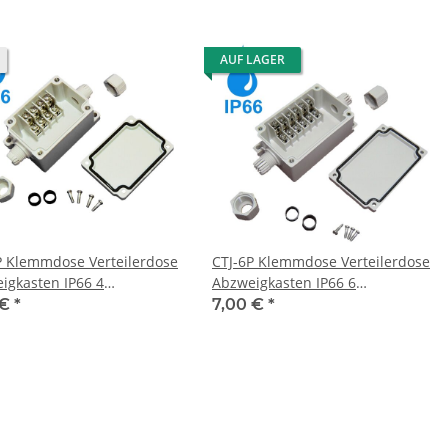
AUF LAGER
P Klemmdose Verteilerdose
CTJ-6P Klemmdose Verteilerdose
igkasten IP66 4
Abzweigkasten IP66 6
lüsse
Anschlüsse
 €
*
7,00 €
*