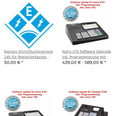
Express Einrichtungsservice
Noris S70 Software Upgrade
24h für Registrierkassen
ink. Programmierung mit
Vor-Ort-Service
neue TSE
50,00 €
*
439,00 € -
589,00 €
*