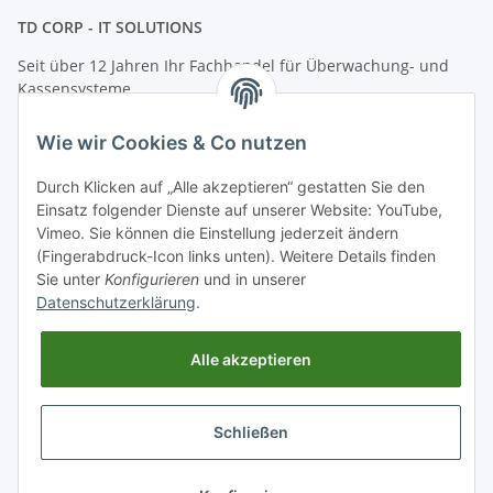
TD CORP - IT SOLUTIONS
Seit über 12 Jahren Ihr Fachhandel für Überwachung- und
Kassensysteme
Adresse: Herzbergstr. 33-34, 10365 Berlin
Wie wir Cookies & Co nutzen
Telefon: +49 (0)30 8020 2363
E-Mail:
info@tdcorp.de
Durch Klicken auf „Alle akzeptieren“ gestatten Sie den
Informationen
Einsatz folgender Dienste auf unserer Website: YouTube,
Vimeo. Sie können die Einstellung jederzeit ändern
(Fingerabdruck-Icon links unten). Weitere Details finden
Gesetzliche Informationen
Sie unter
Konfigurieren
und in unserer
Datenschutzerklärung
.
Support
Alle akzeptieren
Schließen
* Alle Preise zzgl. gesetzlicher USt., zzgl.
Versand