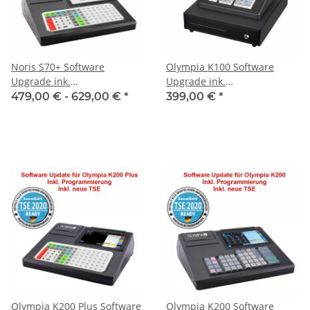
Noris S70+ Software
Olympia K100 Software
Upgrade ink.
Upgrade ink.
Programmierung mit neue
Programmierung mit neue
479,00 € -
629,00 €
*
399,00 €
*
TSE
TSE
Olympia K200 Plus Software
Olympia K200 Software