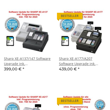
BESTSELLER
Sharp XE-A137/147 Software
Sharp XE-A177/A207
Upgrade ink.
Software Upgrade ink.
Programmierung und TSE
Programmierung und TSE
399,00 €
*
439,00 €
*
Chip 2020
Chip 2020
BESTSELLER