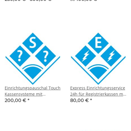
Protokoll
Einrichtungspauschal Touch
Express Einrichtungsservice
Kassensysteme mit
24h für Registrierkassen mit
Grundprogrammierung
Expressversand
200,00 €
*
80,00 €
*