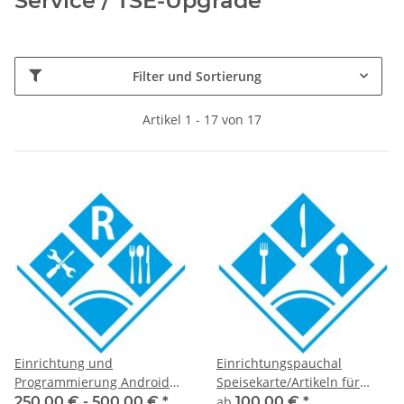
Service / TSE-Upgrade
Filter und Sortierung
Artikel 1 - 17 von 17
Einrichtung und
Einrichtungspauchal
Programmierung Android
Speisekarte/Artikeln für
Olympia/Noris Kassen mit
Touch Kassensysteme
250,00 € -
500,00 €
*
ab
100,00 €
*