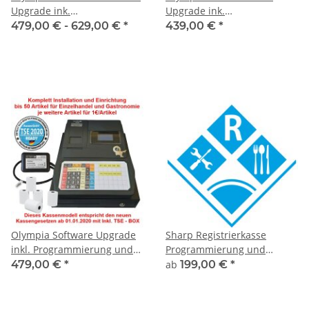
Upgrade ink.
Upgrade ink.
Programmierung mit neue
Programmierung mit neue
479,00 € -
629,00 €
*
439,00 €
*
TSE
TSE
Olympia Software Upgrade
Sharp Registrierkasse
inkl. Programmierung und
Programmierung und
neue TSE
Einrichtung
479,00 €
*
ab
199,00 €
*