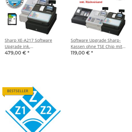
Sharp XE-A217 Software
Software Upgrade Sharp-
Upgrade ink.
Kassen ohne TSE Chip mit
Programmierung und TSE
aktuelle Firmware
479,00 €
*
119,00 €
*
Chip 2020
BESTSELLER