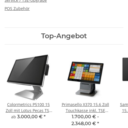
Service / TSE-Upgrade
POS Zubehör
Top-Angebot
Colormetrics P5100 15
Primasello X370 15.6 Zoll
Sam
Zoll mit Lotus Pecas TSE
Touchkasse inkl. TSE
15.6 Zo
und Drucker
und Einrichtung
Tou
ab
3.000,00 €
*
1.700,00 € -
Druc
2.348,00 €
*