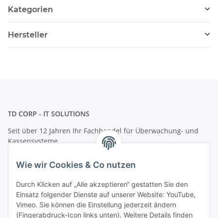
Kategorien
Hersteller
TD CORP - IT SOLUTIONS
Seit über 12 Jahren Ihr Fachhandel für Überwachung- und
Kassensysteme
Adresse: Herzbergstr. 33-34, 10365 Berlin
Wie wir Cookies & Co nutzen
Telefon: +49 (0)30 8020 2363
E-Mail:
info@tdcorp.de
Durch Klicken auf „Alle akzeptieren“ gestatten Sie den
Informationen
Einsatz folgender Dienste auf unserer Website: YouTube,
Vimeo. Sie können die Einstellung jederzeit ändern
(Fingerabdruck-Icon links unten). Weitere Details finden