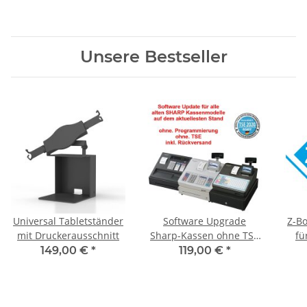
Unsere Bestseller
Universal Tabletständer
Software Upgrade
Z-B
mit Druckerausschnitt
Sharp-Kassen ohne TSE
fü
Chip mit aktuelle
149,00 €
*
119,00 €
*
Firmware